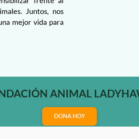
sibilizar frente al
imales. Juntos, nos
una mejor vida para
NDACIÓN ANIMAL LADYH
DONA HOY