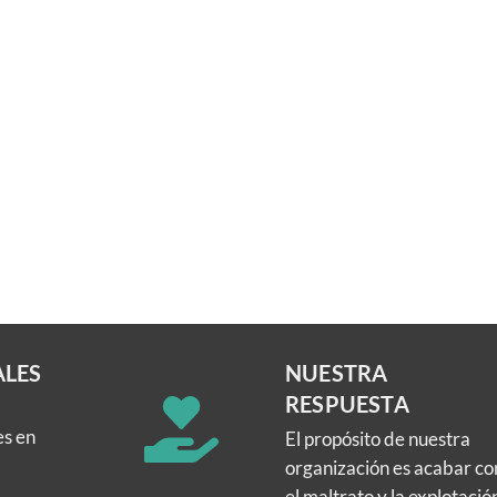
ALES
NUESTRA
RESPUESTA
es en
El propósito de nuestra
organización es acabar co
el maltrato y la explotació