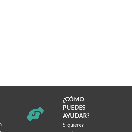
¿CÓMO
PUEDES
AYUDAR?
n
Si quieres
n