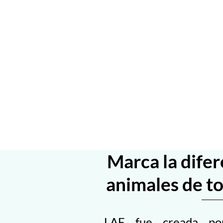
Marca la difer
animales de t
LAF fue creada po